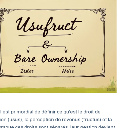
st primordial de définir ce qu’est le droit de
bien (usus), la perception de revenus (fructus) et la
orsque ces droits sont séparés, leur gestion devient