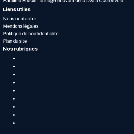
Parallèle Enedis : le siège innovant de la DSI à Courbevoie
Liens utiles
Nous contacter
Mentions légales
Politique de confidentialité
Plan du site
Nos rubriques
Actualités
Assurance
Crédit
Défiscalisation
Déménagement
Immo
Investissement
Location
Travaux