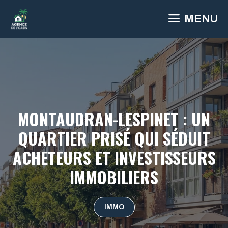
Aller
MENU
au
contenu
MONTAUDRAN-LESPINET : UN
QUARTIER PRISÉ QUI SÉDUIT
ACHETEURS ET INVESTISSEURS
IMMOBILIERS
IMMO