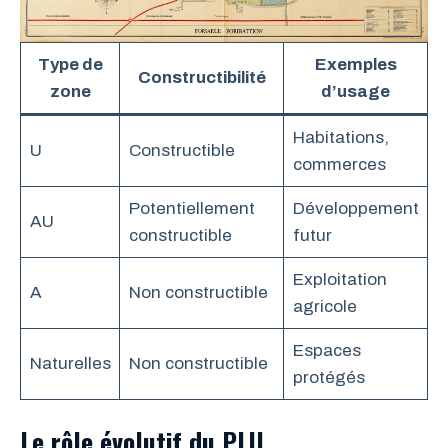
Type de
Exemples
Constructibilité
zone
d’usage
Habitations,
U
Constructible
commerces
Potentiellement
Développement
AU
constructible
futur
Exploitation
A
Non constructible
agricole
Espaces
Naturelles
Non constructible
protégés
Le rôle évolutif du PLU